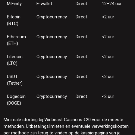
MiFinity
E-wallet
Direct
12–24 uur
Bitcoin
Cryptocurrency
Direct
<2 uur
(BTC)
Ethereum
Cryptocurrency
Direct
<2 uur
(ETH)
Litecoin
Cryptocurrency
Direct
<2 uur
(LTC)
USDT
Cryptocurrency
Direct
<2 uur
(Tether)
Dogecoin
Cryptocurrency
Direct
<2 uur
(DOGE)
Minimale storting bij Winbeast Casino is €20 voor de meeste
methoden. Uitbetalingslimieten en eventuele verwerkingskosten
per methode zijn terug te vinden op de kassierpagina van je