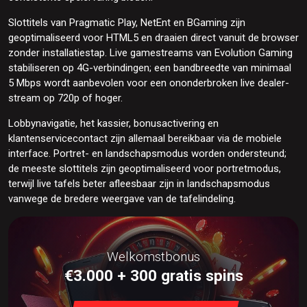
Slottitels van Pragmatic Play, NetEnt en BGaming zijn
geoptimaliseerd voor HTML5 en draaien direct vanuit de browser
zonder installatiestap. Live gamestreams van Evolution Gaming
stabiliseren op 4G-verbindingen; een bandbreedte van minimaal
5 Mbps wordt aanbevolen voor een ononderbroken live dealer-
stream op 720p of hoger.
Lobbynavigatie, het kassier, bonusactivering en
klantenservicecontact zijn allemaal bereikbaar via de mobiele
interface. Portret- en landschapsmodus worden ondersteund;
de meeste slottitels zijn geoptimaliseerd voor portretmodus,
terwijl live tafels beter afleesbaar zijn in landschapsmodus
vanwege de bredere weergave van de tafelindeling.
Welkomstbonus
€3.000 + 300 gratis spins