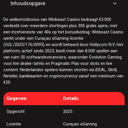
Inhoudsopgave
🎰 Spelcatalogus bij Winbeast
De welkomstbonus van Winbeast Casino bedraagt €3.000
🃏 Live casino
verdeeld over meerdere stortingen plus 300 gratis spins, met
💰 Jackpotspellen
een inzetvereiste van 40x op het bonusbedrag. Winbeast Casino
📝 Registreren bij Winbeast Casino
werkt onder een Curaçao eGaming-licentie
🏆 Welkomstbonus en promoties bij Winbeast
(OGL/2023/176/0095) en wordt beheerd door Hollycorn N.V. Het
platform, actief sinds 2025, biedt meer dan 8.000 spellen aan
🎯 Doorlopende promoties
van ruim 50 softwareleveranciers, waaronder Evolution Gaming
💳 Betalingsmethoden bij Winbeast Casino
voor live dealer-tafels en Pragmatic Play voor slots en live
📱 Mobiele spelervaring
content. Nederlandse spelers kunnen storten via iDEAL, Skrill,
🏭 Softwareleveranciers
Neteller, bankkaarten en cryptocurrency vanaf een minimum van
🔒 Licentie en veiligheid
€20.
📱 Mobiele spelervaring bij Winbeast Casino
🎧 Klantenservice bij Winbeast
Gegeven
Details
📊 Conclusie
Opgericht
2025
❓ Veelgestelde vragen over Winbeast Casino
Licentie
Curaçao eGaming