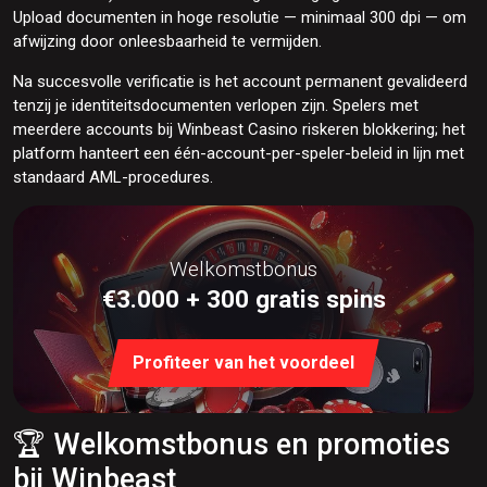
Upload documenten in hoge resolutie — minimaal 300 dpi — om
afwijzing door onleesbaarheid te vermijden.
Na succesvolle verificatie is het account permanent gevalideerd
tenzij je identiteitsdocumenten verlopen zijn. Spelers met
meerdere accounts bij Winbeast Casino riskeren blokkering; het
platform hanteert een één-account-per-speler-beleid in lijn met
standaard AML-procedures.
Welkomstbonus
€3.000 + 300 gratis spins
Profiteer van het voordeel
🏆 Welkomstbonus en promoties
bij Winbeast