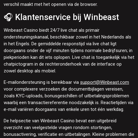
verschil maakt met het openen via de browser.
🎧 Klantenservice bij Winbeast
Winbeast Casino biedt 24/7 live chat als primair
ondersteuningskanaal, beschikbaar zowel in het Nederlands als
in het Engels. De gemiddelde responstijd via live chat ligt
doorgaans onder de vijf minuten tijdens normale bedrijfsuren; in
piekperioden kan dit iets oplopen. Live chat is toegankelijk via het
chatpictogram in de rechteronderhoek van de interface op
zowel desktop als mobiel.
E-mailondersteuning is bereikbaar via
support@Winbeast.com
voor complexere verzoeken die documentbijlagen vereisen,
zoals KYC-uploads, bonusgeschillen of uitbetalingsproblemen
waarbij een transactiereferentie noodzakelijk is. Reactietijden via
e-mail variëren doorgaans van enkele uren tot één werkdag.
De helpsectie van Winbeast Casino bevat een uitgebreid
overzicht van veelgestelde vragen rondom stortingen,
bonusactivering, verificatie en uitbetalingen. Kleine problemen die