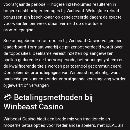
voorafgaande periode — hogere inzetvolumes resulteren in
hogere cashbackpercentages bij Winbeast. Wekelijkse reload-
bonussen zijn beschikbaar op geselecteerde dagen; de exacte
voorwaarden per week staan vermeld op de actuele
promotiepagina.
Seizoensgebonden toernooien bij Winbeast Casino volgen een
leaderboard-formaat waarbij de prijzenpot verdeeld wordt over
de topposities. Deelname vereist inzetten op aangewezen
spellen gedurende de toernooiperiode; het scoringssysteem en
de kwalificerende titels worden per toernooi gecommuniceerd.
Controleer de promotiepagina van Winbeast regelmatig, want
aanbiedingen kunnen zonder voorafgaande kennisgeving worden
bijgewerkt of vervangen.
💳 Betalingsmethoden bij
Winbeast Casino
Winbeast Casino biedt een brede mix van traditionele en
moderne betaalopties voor Nederlandse spelers, met iDEAL als