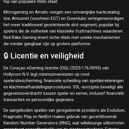
top van populaire titels staat.
Microgaming en Amatic voegen een omvangrijke backcatalog
toe; Amusnet (voorheen EGT) en Greentube vertegenwoordigen
het meer traditioneel georiënteerde slot-segment, populair bij
spelers die de esthetiek van klassieke fruitmachines waarderen.
Red Rake Gaming levert niche-titels met unieke mechanismen
die minder gangbaar zijn op grotere platforms.
🔒 Licentie en veiligheid
De Curaçao eGaming-licentie (OGL/2023/176/0095) van
Hollycorn N.V. legt minimumvereisten op rond
spelersbescherming, financiële scheiding van spelderrekeningen
en klachtenafhandelingsprocedures. SSL-encryptie beveiligt alle
gegevensoverdracht tussen speler en server, inclusief financiële
transacties en persoonlijke gegevens.
De aangeboden spellen van gereguleerde providers als Evolution,
Pragmatic Play en NetEnt maken gebruik van gecertificeerde
Random Number Generators (RNG), wat willekeurige uitkomsten