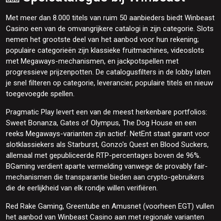
Met meer dan 8.000 titels van ruim 50 aanbieders biedt Winbeast
Casino een van de omvangrijkere catalogi in zijn categorie. Slots
nemen het grootste deel van het aanbod voor hun rekening;
populaire categorieën zijn klassieke fruitmachines, videoslots
met Megaways-mechanismen, en jackpotspellen met
progressieve prijzenpotten. De catalogusfilters in de lobby laten
je snel filteren op categorie, leverancier, populaire titels en nieuw
toegevoegde spellen.
Pragmatic Play levert een van de meest herkenbare portfolios:
Sweet Bonanza, Gates of Olympus, The Dog House en een
reeks Megaways-varianten zijn actief. NetEnt staat garant voor
slotklassiekers als Starburst, Gonzo's Quest en Blood Suckers,
allemaal met gepubliceerde RTP-percentages boven de 96%.
BGaming verdient aparte vermelding vanwege de provably fair-
mechanismen die transparantie bieden aan crypto-gebruikers
die de eerlijkheid van elk rondje willen verifiëren.
Red Rake Gaming, Greentube en Amusnet (voorheen EGT) vullen
het aanbod van Winbeast Casino aan met regionale varianten